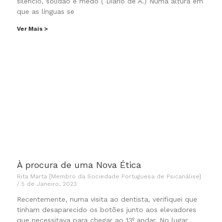
silêncio, solidão e medo ( Diário de A.) Numa altura em
que as línguas se
Ver Mais >
À procura de uma Nova Ética
Rita Marta [Membro da Sociedade Portuguesa de Psicanálise]
5 de Janeiro, 2023
Recentemente, numa visita ao dentista, verifiquei que
tinham desaparecido os botões junto aos elevadores
que necessitava para chegar ao 13º andar. No lugar