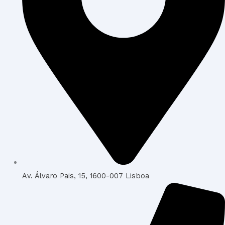
o
r
e
i
k
a
n
m
Av. Álvaro Pais, 15, 1600-007 Lisboa