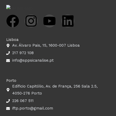
F
I
Y
L
a
n
o
i
Lisboa
c
s
u
n
Av. Álvaro Pais, 15, 1600-007 Lisboa
217 972 108
e
t
t
k
info@sppsicanalise.pt
b
a
u
e
o
g
b
d
Porto
Edíficio Capitólio, Av. de França, 256 Sala 2.5,
o
r
e
i
4050-276 Porto
226 067 511
k
a
n
iftp.porto@gmail.com