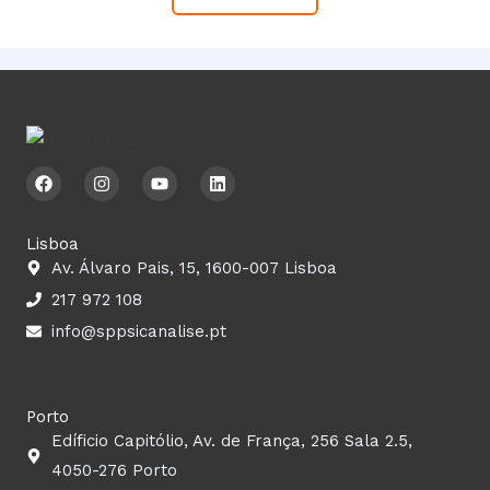
F
I
Y
L
a
n
o
i
c
s
u
n
e
t
t
k
b
a
u
e
Lisboa
o
g
b
d
Av. Álvaro Pais, 15, 1600-007 Lisboa
o
r
e
i
k
a
n
217 972 108
m
info@sppsicanalise.pt
Porto
Edíficio Capitólio, Av. de França, 256 Sala 2.5,
4050-276 Porto