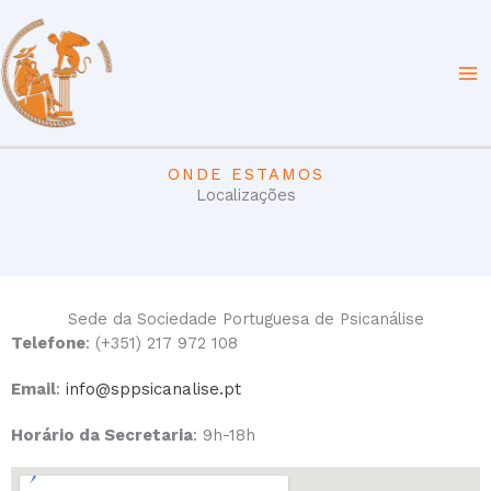
Skip
to
content
ONDE ESTAMOS
Localizações
Sede da Sociedade Portuguesa de Psicanálise
Telefone
:
(+351) 217 972 108
Email
:
info@sppsicanalise.pt
Horário da Secretaria
: 9h-18h