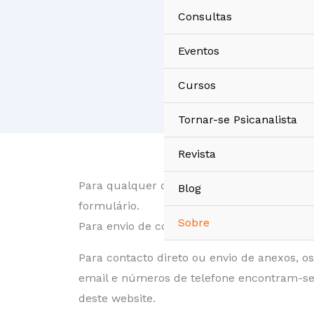
Skip
Consultas
to
content
Eventos
Cursos
Tornar-se Psicanalista
Revista
Para qualquer questão ou informação adicio
Blog
formulário.
Sobre
Para envio de correio físico, consulte a pá
Para contacto direto ou envio de anexos, o
email e números de telefone encontram-se
deste website.