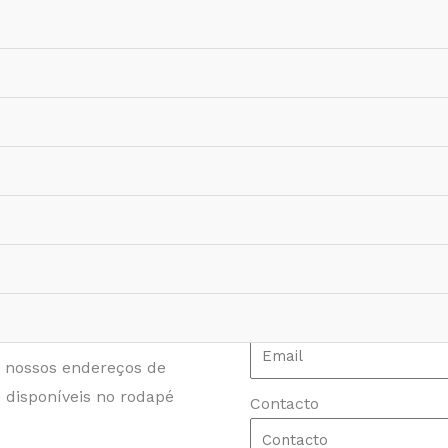
COMO ENTRAR EM CONTACTO COM A SOCIEDAD
Contactos
Nome
nal, por favor utilize o
Email
gina
Localizações
.
s nossos endereços de
 disponíveis no rodapé
Contacto