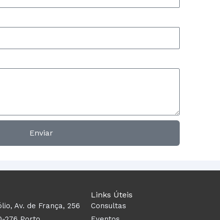
Enviar
Links Úteis
ólio, Av. de França, 256
Consultas
0-276 Porto
Eventos