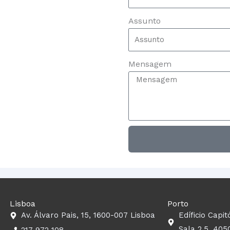
Assunto
Mensagem
Lisboa
Porto
Av. Álvaro Pais, 15, 1600-007 Lisboa
Edíficio Capit
Sala 2.5, 405