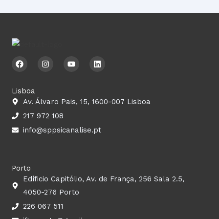
F
I
Y
L
a
n
o
i
c
s
u
n
e
t
t
k
b
a
u
e
Lisboa
o
g
b
d
Av. Álvaro Pais, 15, 1600-007 Lisboa
o
r
e
i
k
a
n
217 972 108
m
info@sppsicanalise.pt
Porto
Edíficio Capitólio, Av. de França, 256 Sala 2.5,
4050-276 Porto
226 067 511