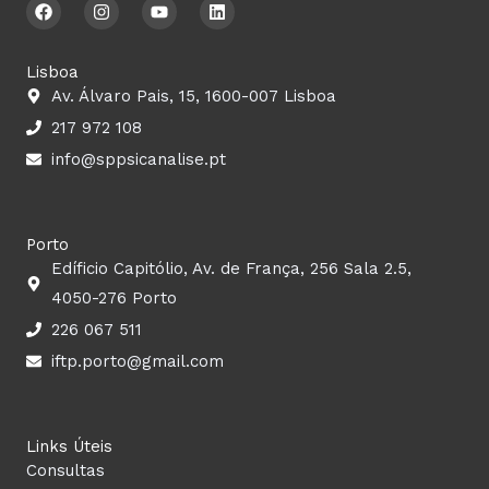
F
I
Y
L
a
n
o
i
c
s
u
n
e
t
t
k
b
a
u
e
Lisboa
o
g
b
d
Av. Álvaro Pais, 15, 1600-007 Lisboa
o
r
e
i
k
a
n
217 972 108
m
info@sppsicanalise.pt
Porto
Edíficio Capitólio, Av. de França, 256 Sala 2.5,
4050-276 Porto
226 067 511
iftp.porto@gmail.com
Links Úteis
Consultas