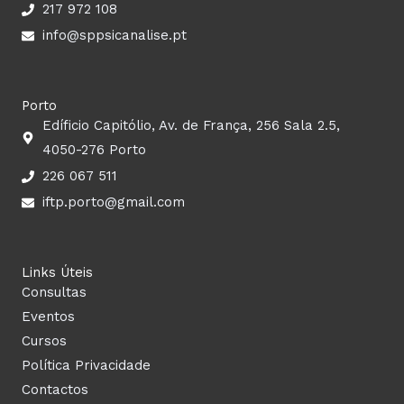
k
a
n
217 972 108
m
info@sppsicanalise.pt
Porto
Edíficio Capitólio, Av. de França, 256 Sala 2.5,
4050-276 Porto
226 067 511
iftp.porto@gmail.com
Links Úteis
Consultas
Eventos
Cursos
Política Privacidade
Contactos