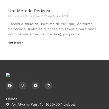
Um Método Perigoso
Maria José Gonçalves
27 de Maio, 2021
Escolhi o título de um filme de 2011 que, de forma
ficcionada, ilustra as relações amigáveis e mais tarde
conflituosas entre Freud e Jung, psiquiatra
Ver Mais >
F
I
Y
L
a
n
o
i
c
s
u
n
e
t
t
k
b
a
u
e
Lisboa
o
g
b
d
Av. Álvaro Pais, 15, 1600-007 Lisboa
o
r
e
i