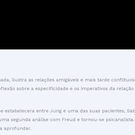
ada, ilustra as relações amigáveis e mais tarde conflituos
lexão sobre a especificidade e os imperativos da relação 
e estabelecera entre Jung e uma das suas pacientes, Sab
z uma segunda análise com Freud e tornou-se psicanalista.
a aprofundar.