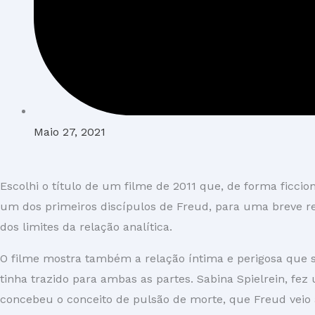
Maio 27, 2021
Escolhi o título de um filme de 2011 que, de forma ficcion
um dos primeiros discípulos de Freud, para uma breve ref
dos limites da relação analítica.
O filme mostra também a relação íntima e perigosa que s
tinha trazido para ambas as partes. Sabina Spielrein, fe
concebeu o conceito de pulsão de morte, que Freud veio 