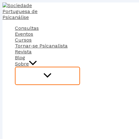
Skip
to
content
Consultas
Eventos
Cursos
Tornar-se Psicanalista
Revista
Blog
Sobre