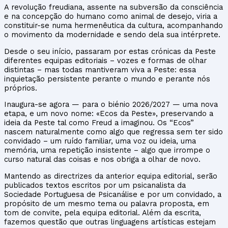
A revolução freudiana, assente na subversão da consciência
e na concepção do humano como animal de desejo, viria a
constituir-se numa hermenêutica da cultura, acompanhando
o movimento da modernidade e sendo dela sua intérprete.
Desde o seu início, passaram por estas crónicas da Peste
diferentes equipas editoriais – vozes e formas de olhar
distintas – mas todas mantiveram viva a Peste: essa
inquietação persistente perante o mundo e perante nós
próprios.
Inaugura-se agora — para o biénio 2026/2027 — uma nova
etapa, e um novo nome: «Ecos da Peste», preservando a
ideia da Peste tal como Freud a imaginou. Os “Ecos”
nascem naturalmente como algo que regressa sem ter sido
convidado – um ruído familiar, uma voz ou ideia, uma
memória, uma repetição insistente – algo que irrompe o
curso natural das coisas e nos obriga a olhar de novo.
Mantendo as directrizes da anterior equipa editorial,
serão
publicados textos escritos por um psicanalista da
Sociedade Portuguesa de Psicanálise e por um convidado, a
propósito de um mesmo tema ou palavra proposta, em
tom de convite, pela equipa editorial. Além da escrita,
fazemos questão que outras linguagens artísticas estejam