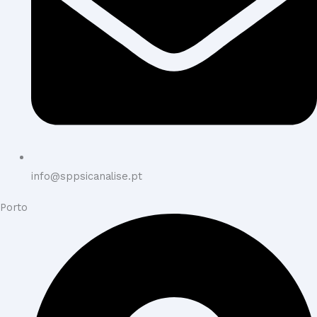
info@sppsicanalise.pt
Porto