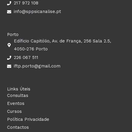
k
a
n
217 972 108
m
info@sppsicanalise.pt
Porto
Edíficio Capitólio, Av. de França, 256 Sala 2.5,
4050-276 Porto
226 067 511
iftp.porto@gmail.com
Links Úteis
Consultas
Eventos
Cursos
Política Privacidade
Contactos