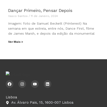
Dançar Primeiro, Pensar Depois
Vasco Santos
11 de Janeiro, 2024
Imagem: foto de Samuel Beckett (Printerest) Na
semana em que estreia, entre nós, Dance First, filme
de James Marsh, e depois da edição da monumental
Ver Mais >
F
I
Y
L
a
n
o
i
c
s
u
n
e
t
t
k
b
a
u
e
Lisboa
o
g
b
d
Av. Álvaro Pais, 15, 1600-007 Lisboa
o
r
e
i