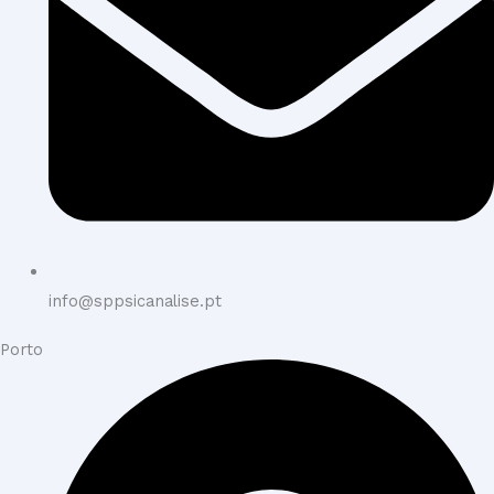
info@sppsicanalise.pt
Porto