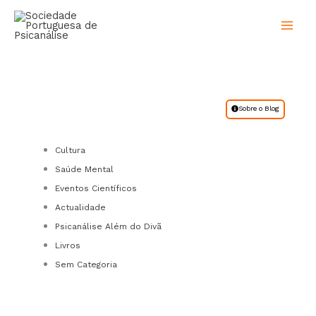
Skip
to
content
Sobre o Blog
Menu
Cultura
Saúde Mental
Eventos Científicos
Actualidade
Psicanálise Além do Divã
Livros
Sem Categoria