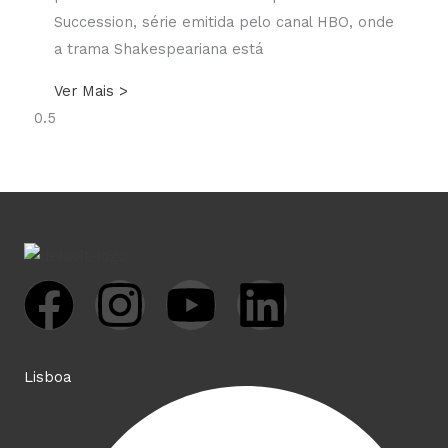
Succession, série emitida pelo canal HBO, onde
a trama Shakespeariana está
Ver Mais >
F
I
Y
L
a
n
o
i
Lisboa
c
s
u
n