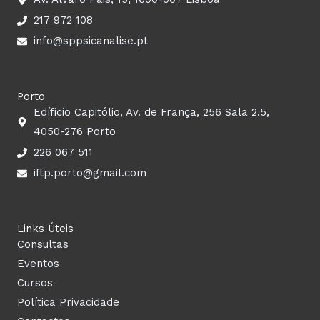
o
r
e
i
k
a
n
217 972 108
m
info@sppsicanalise.pt
Porto
Edíficio Capitólio, Av. de França, 256 Sala 2.5,
4050-276 Porto
226 067 511
iftp.porto@gmail.com
Links Úteis
Consultas
Eventos
Cursos
Política Privacidade