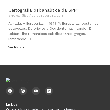
Cartografia psicanalítica da SPP*
SPPsicanálise
20 de Fevereiro, 2018
Almada, A Europa jaz…, 1943 “A Europa jaz, posta nos
cotovellos: De oriente a Occidente jaz, fitando, E
toldam-lhe romanticos cabellos Olhos gregos,
lembrando. O
Ver Mais >
F
I
Y
L
a
n
o
i
c
s
u
n
e
t
t
k
b
a
u
e
Lisboa
o
g
b
d
Av. Álvaro Pais, 15, 1600-007 Lisboa