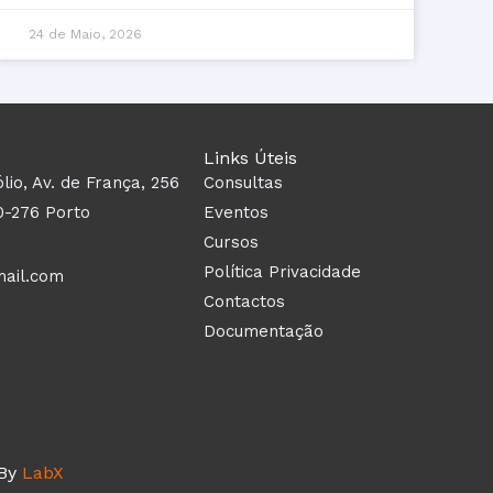
24 de Maio, 2026
Links Úteis
ólio, Av. de França, 256
Consultas
0-276 Porto
Eventos
Cursos
Política Privacidade
mail.com
Contactos
Documentação
 By
LabX