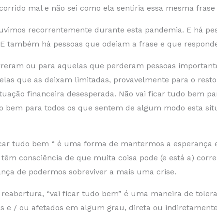
orrido mal e não sei como ela sentiria essa mesma frase s
ouvimos recorrentemente durante esta pandemia. E há pe
. E também há pessoas que odeiam a frase e que respondem
rreram ou para aquelas que perderam pessoas importantes
las que as deixam limitadas, provavelmente para o resto 
tuação financeira desesperada. Não vai ficar tudo bem pa
r tudo bem para todos os que sentem de algum modo esta s
 ficar tudo bem “ é uma forma de mantermos a esperança 
têm consciência de que muita coisa pode (e está a) corr
ança de podermos sobreviver a mais uma crise.
abertura, “vai ficar tudo bem” é uma maneira de tolera
dos e / ou afetados em algum grau, direta ou indiretamen