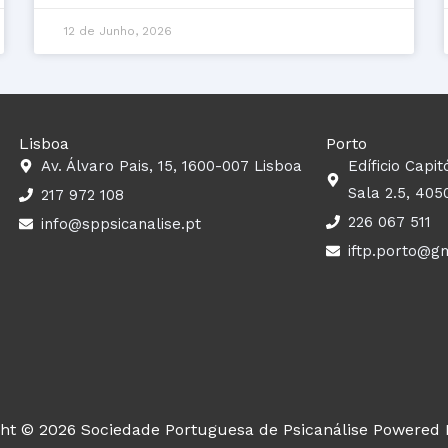
12 de Junho, 2026
Lisboa
Porto
Av. Álvaro Pais, 15, 1600-007 Lisboa
Edíficio Capit
Sala 2.5, 405
217 972 108
226 067 511
info@sppsicanalise.pt
iftp.porto@g
ght © 2026 Sociedade Portuguesa de Psicanálise Powered