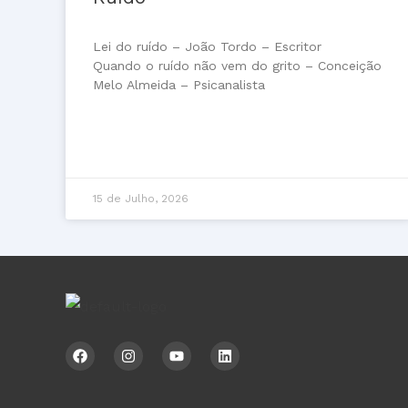
Lei do ruído – João Tordo – Escritor
Quando o ruído não vem do grito – Conceição
Melo Almeida – Psicanalista
15 de Julho, 2026
F
I
Y
L
a
n
o
i
c
s
u
n
e
t
t
k
b
a
u
e