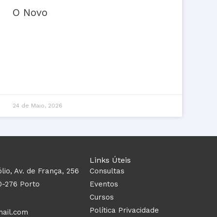
O Novo
24 de Maio, 2026
Links Úteis
ólio, Av. de França, 256
Consultas
0-276 Porto
Eventos
Cursos
Política Privacidade
mail.com