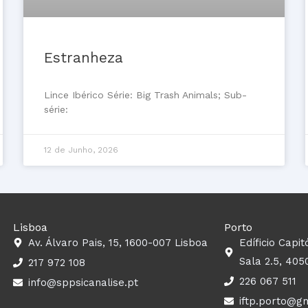
Estranheza
Lince Ibérico Série: Big Trash Animals; Sub-
série:
12 de Junho, 2026
Lisboa
Porto
Av. Álvaro Pais, 15, 1600-007 Lisboa
Edíficio Capit
Sala 2.5, 405
217 972 108
226 067 511
info@sppsicanalise.pt
iftp.porto@g