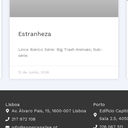
Estranheza
Lince Ibérico Série: Big Trash Animals; Sub-
série:
12 de Junho, 2026
Lisboa
Porto
Av. Álvaro Pais, 15, 1600-007 Lisboa
Edíficio Capit
Sala 2.5, 405
217 972 108
226 067 511
info@sppsicanalise.pt