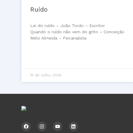
Ruído
Lei do ruído – João Tordo – Escritor
Quando o ruído não vem do grito – Conceição
Melo Almeida – Psicanalista
15 de Julho, 2026
F
I
Y
L
a
n
o
i