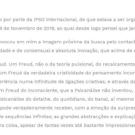
 por parte da IPSO internacional, de que estava a ser org
18 de Novembro de 2018, ao qual desde logo pensei que jam
invocou em mim a imagem próxima da busca pelo contacto 
alidade e de consensual e absoluta inovação, que acima de
ud. Um Freud, não o da teoria pulsional, do recalcamento
 um Freud da verdadeira criatividade do pensamento incon
iência numa infinitude de ligações criativas, e através d
Um Freud do inconsciente, que a Psicanálise não inventou,
sicanálise do detalhe, do quotidiano, do banal, aí mesmo
 pode verdadeiramente receber, com a emoção da surpresa
de sequências infinitas; as grandes abstracções e explic
ra coisa, apesar de tantas vezes até bastante impressiona