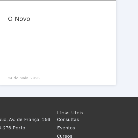
O Novo
24 de Maio, 2026
Links Úteis
ólio, Av. de França, 256
Consultas
0-276 Porto
Eventos
Cursos