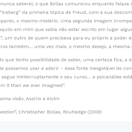
e nunca saberei, o que Bollas comunicou enquanto falava
iceberg” da primeira tópica de Freud, com a sua descom
panto, o mesmo mistério. Uma segunda imagem irrompeu
aquilo em mim que sabia não estar escrito em lugar algu
a”, um outro de quem precisava para eu próprio a poder 
e outros também… uma vez mais, o mesmo desejo, a mesm
 do que tenho possibilidade de saber, uma certeza fica, 
possamos usar e aderir – essa fonte inesgotável de conh
segue ininterruptamente o seu curso… a psicanálise está
om it than we ever imagined”.
sima visão, Assírio e Alvim
estion”, Christopher Bollas, Routledge (2009)