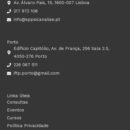
c
s
u
n
Av. Álvaro Pais, 15, 1600-007 Lisboa
217 972 108
e
t
t
k
info@sppsicanalise.pt
b
a
u
e
o
g
b
d
Porto
Edíficio Capitólio, Av. de França, 256 Sala 2.5,
o
r
e
i
4050-276 Porto
226 067 511
k
a
n
iftp.porto@gmail.com
m
Links Úteis
Consultas
Eventos
Cursos
Política Privacidade