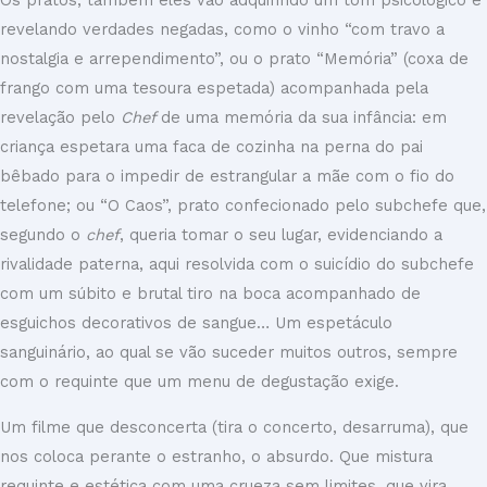
Os pratos, também eles vão adquirindo um tom psicológico e
revelando verdades negadas, como o vinho “com travo a
nostalgia e arrependimento”, ou o prato “Memória” (coxa de
frango com uma tesoura espetada) acompanhada pela
revelação pelo
Chef
de uma memória da sua infância: em
criança espetara uma faca de cozinha na perna do pai
bêbado para o impedir de estrangular a mãe com o fio do
telefone; ou “O Caos”, prato confecionado pelo subchefe que,
segundo o
chef
, queria tomar o seu lugar, evidenciando a
rivalidade paterna, aqui resolvida com o suicídio do subchefe
com um súbito e brutal tiro na boca acompanhado de
esguichos decorativos de sangue… Um espetáculo
sanguinário, ao qual se vão suceder muitos outros, sempre
com o requinte que um menu de degustação exige.
Um filme que desconcerta (tira o concerto, desarruma), que
nos coloca perante o estranho, o absurdo. Que mistura
requinte e estética com uma crueza sem limites, que vira