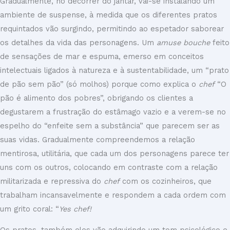
Gradualmente, no decorrer do jantar, vai-se instalando um
ambiente de suspense, à medida que os diferentes pratos
requintados vão surgindo, permitindo ao espetador saborear
os detalhes da vida das personagens. Um
amuse bouche
feito
de sensações de mar e espuma, emerso em conceitos
intelectuais ligados à natureza e à sustentabilidade, um “prato
de pão sem pão” (só molhos) porque como explica o
chef
“O
pão é alimento dos pobres”, obrigando os clientes a
degustarem a frustração do estâmago vazio e a verem-se no
espelho do “enfeite sem a substância” que parecem ser as
suas vidas. Gradualmente compreendemos a relação
mentirosa, utilitária, que cada um dos personagens parece ter
uns com os outros, colocando em contraste com a relação
militarizada e repressiva do
chef
com os cozinheiros, que
trabalham incansavelmente e respondem a cada ordem com
um grito coral: “
Yes chef!