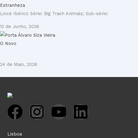
Estranheza
Lince Ibérico Série: Big Trash Animals; Sub-série:
12 de Junho, 2026
O Novo
24 de Maio, 2026
F
I
Y
L
a
n
o
i
Lisboa