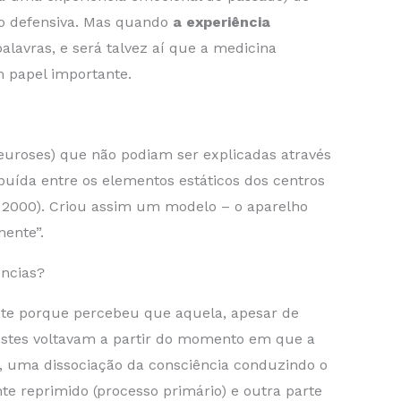
ão defensiva. Mas quando
a experiência
alavras, e será talvez aí que a medicina
m papel importante.
euroses) que não podiam ser explicadas através
buída entre os elementos estáticos dos centros
, 2000). Criou assim um modelo – o aparelho
mente”.
ências?
nte porque percebeu que aquela, apesar de
 estes voltavam a partir do momento em que a
a, uma dissociação da consciência conduzindo o
te reprimido (processo primário) e outra parte