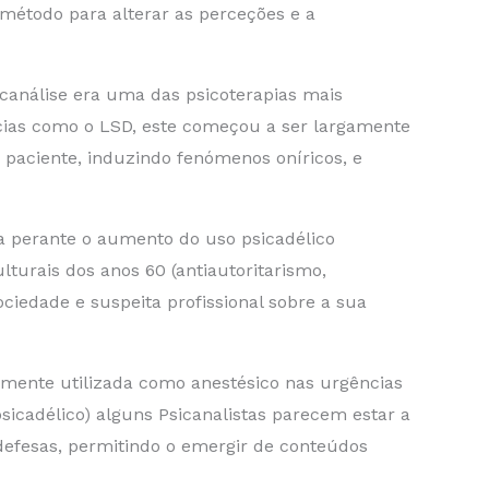
método para alterar as perceções e a
canálise era uma das psicoterapias mais
ncias como o LSD, este começou a ser largamente
o paciente, induzindo fenómenos oníricos, e
ida perante o aumento do uso psicadélico
turais dos anos 60 (antiautoritarismo,
iedade e suspeita profissional sobre a sua
lmente utilizada como anestésico nas urgências
icadélico) alguns Psicanalistas parecem estar a
defesas, permitindo o emergir de conteúdos