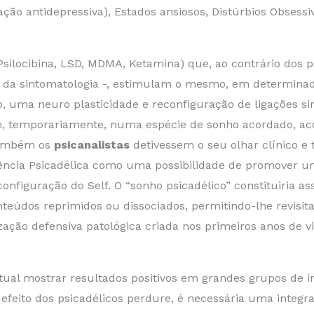
ão antidepressiva), Estados ansiosos, Distúrbios Obsessi
g Psilocibina, LSD, MDMA, Ketamina) que, ao contrário do
da sintomatologia -, estimulam o mesmo, em determinad
o, uma neuro plasticidade e reconfiguração de ligações si
sim, temporariamente, numa espécie de sonho acordado,
também os
psicanalistas
detivessem o seu olhar clínico e 
riência Psicadélica como uma possibilidade de promover
figuração do Self. O “sonho psicadélico” constituiria as
teúdos reprimidos ou dissociados, permitindo-lhe revisita
ação defensiva patológica criada nos primeiros anos de vi
tual mostrar resultados positivos em grandes grupos de i
 efeito dos psicadélicos perdure, é necessária uma integ