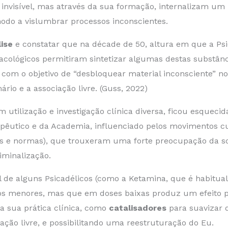
invisível, mas através da sua formação, internalizam um 
odo a vislumbrar processos inconscientes.
lise
e constatar que na décade de 50, altura em que a Psi
acológicos permitiram sintetizar algumas destas substâ
ca com o objetivo de “desbloquear material inconsciente” n
io e a associação livre. (Guss, 2022)
m utilização e investigação clínica diversa, ficou esquec
pêutico e da Academia, influenciado pelos movimentos cul
as e normas), que trouxeram uma forte preocupação da soc
riminalização.
de alguns Psicadélicos (como a Ketamina, que é habitua
os menores, mas que em doses baixas produz um efeito ps
a sua prática clínica, como
catalisadores
para suavizar 
ção livre, e possibilitando uma reestruturação do Eu.