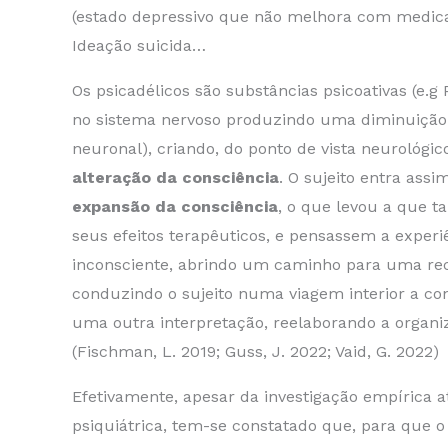
(estado depressivo que não melhora com medicaç
Ideação suicida…
Os psicadélicos são substâncias psicoativas (e.
no sistema nervoso produzindo uma diminuição 
neuronal), criando, do ponto de vista neurológic
alteração da consciência
. O sujeito entra as
expansão da consciência
, o
que levou a que 
seus efeitos terapêuticos, e pensassem a expe
inconsciente, abrindo um caminho para uma recon
conduzindo o sujeito numa viagem interior a con
uma outra interpretação, reelaborando a organiz
(Fischman, L. 2019; Guss, J. 2022; Vaid, G. 2022)
Efetivamente, apesar da investigação empírica a
psiquiátrica, tem-se constatado que, para que o