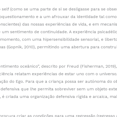
elf (como se uma parte de si se desligasse para se obser
toquestionamento e a um afrouxar da identidade tal como
onscientes) das nossas experiências de vida, e em mecani
um sentimento de continuidade. A experiência psicadél
momento, com uma hipersensibilidade sensorial, e libert
as (Gopnik, 2010), permitindo uma abertura para construi
entimento oceânico”, descrito por Freud (Fisherman, 2019)
ciência relatam experiências de estar uno com o universo
iação do Ego. Para que a criança possa ser autónoma do ob
 defensiva que lhe permita sobreviver sem um objeto ext
 é criada uma organização defensiva rígida e arcaica, ma
l, procura criar as condições para uma regressão (regress