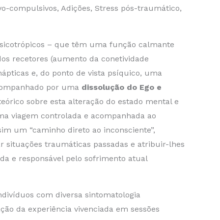
vo-compulsivos, Adições, Stress pós-traumático,
s psicotrópicos – que têm uma função calmante
os recetores (aumento da conetividade
nápticas e, do ponto de vista psíquico, uma
 acompanhado por uma
dissolução do Ego e
teórico sobre esta alteração do estado mental e
 uma viagem controlada e acompanhada ao
sim um “caminho direto ao inconsciente”,
r situações traumáticas passadas e atribuir-lhes
da e responsável pelo sofrimento atual
ndivíduos com diversa sintomatologia
ração da experiência vivenciada em sessões