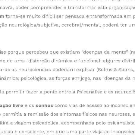
 palavra, poder compreender e transformar esta organizaç
gem
torna-se muito difícil ser pensada e transformada em p
ção neurológica/subjetiva, cerebral/mental, poderá ter u
lise porque percebeu que existiam “doenças da mente” (n
o de uma “distorção dinâmica e funcional, algures distri
tarde as neurociências poderiam explicar (Solms & Solms
âmica, psicológica, as forças em jogo, nas “doenças da 
 permitir fazer a ponte entre a Psicanálise e as neuroci
ação livre
e os
sonhos
como vias de acesso ao inconscie
 permitia a remissão dos sintomas físicos nas neuroses,
itirá a viagem psicadélica, acompanhada pelo psicanalist
úcida e consciente, em que uma parte viaja ao inconscien