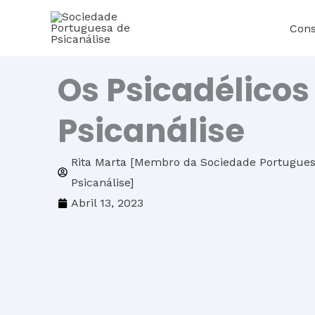
Skip
Cons
to
content
Os Psicadélicos
Psicanálise
Rita Marta [Membro da Sociedade Portugue
Psicanálise]
Abril 13, 2023