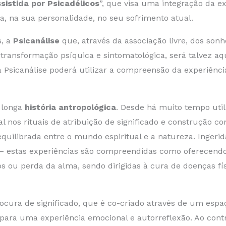
sistida por Psicadélicos
”, que visa uma integração da ex
da, na sua personalidade, no seu sofrimento atual.
s, a
Psicanálise
que, através da associação livre, dos sonho
transformação psíquica e sintomatológica, será talvez aq
ria Psicanálise poderá utilizar a compreensão da experiên
 longa
história antropológica
. Desde há muito tempo util
l nos rituais de atribuição de significado e construção c
ilibrada entre o mundo espiritual e a natureza. Ingeri
s – estas experiências são compreendidas como oferecendo
s ou perda da alma, sendo dirigidas à cura de doenças fís
ura de significado, que é co-criado através de um espaç
para uma experiência emocional e autorreflexão. Ao contr