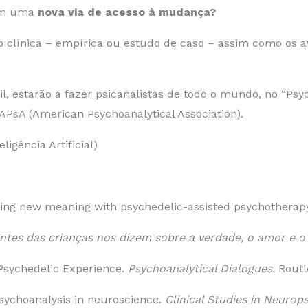
sim uma
nova via de acesso à mudança?
o clínica – empírica ou estudo de caso – assim como os a
il, estarão a fazer psicanalistas de todo o mundo, no “P
 APsA (American Psychoanalytical Association).
igência Artificial)
ering new meaning with psychedelic-assisted psychotherap
ntes das crianças nos dizem sobre a verdade, o amor e o 
 Psychedelic Experience.
Psychoanalytical Dialogues.
Routl
psychoanalysis in neuroscience.
Clinical Studies in Neurop