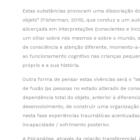
Estas substâncias provocam uma dissociação do s
objeto” (Fisherman, 2019), que conduz a um au
alicerçada em interpretações (conscientes e inc
um olhar sobre nós mesmos e sobre o mundo, e 
de consciência e atenção diferente, momento-a-
ao funcionamento cognitivo nas crianças pequen
próprio e a sua história.
Outra forma de pensar estas vivências será o “s
de fusão (as pessoas no estado alterado de cons
dependência total do objeto, anterior à diferenc
desenvolvimento, de construir uma organização
nesta fase experiências traumáticas acentuadas,
incapacidade / sofrimento posterior.
A Psicanálise, através da relação transferencia