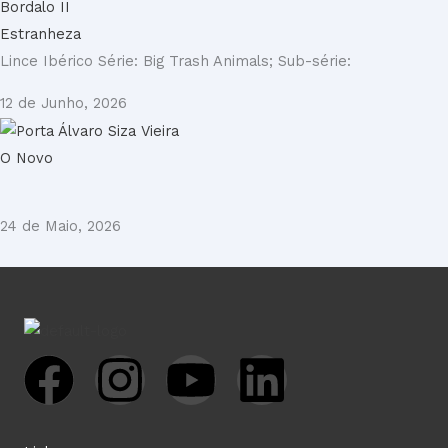
Estranheza
Lince Ibérico Série: Big Trash Animals; Sub-série:
12 de Junho, 2026
O Novo
24 de Maio, 2026
F
I
Y
L
a
n
o
i