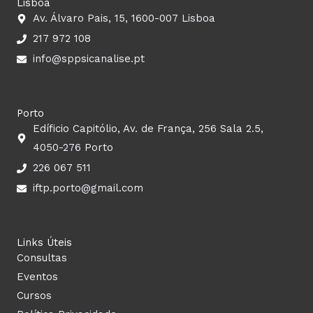
Lisboa
c
s
u
n
Av. Álvaro Pais, 15, 1600-007 Lisboa
217 972 108
e
t
t
k
info@sppsicanalise.pt
b
a
u
e
o
g
b
d
Porto
Edíficio Capitólio, Av. de França, 256 Sala 2.5,
o
r
e
i
4050-276 Porto
226 067 511
k
a
n
iftp.porto@gmail.com
m
Links Úteis
Consultas
Eventos
Cursos