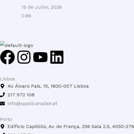
15 de Julho, 2026
F
I
Y
L
a
n
o
i
Lisboa
c
s
u
n
Av. Álvaro Pais, 15, 1600-007 Lisboa
217 972 108
e
t
t
k
info@sppsicanalise.pt
b
a
u
e
Porto
o
g
b
d
Edíficio Capitólio, Av. de França, 256 Sala 2.5, 4050-27