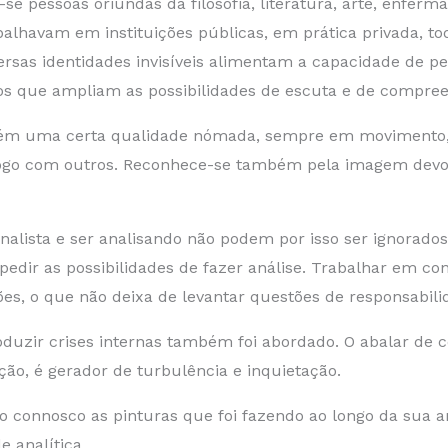
se pessoas oriundas da filosofia, literatura, arte, enferma
abalhavam em instituições públicas, em prática privada, to
rsas identidades invisíveis alimentam a capacidade de p
vos que ampliam as possibilidades de escuta e de compree
ém uma certa qualidade nómada, sempre em movimento, a
iálogo com outros. Reconhece-se também pela imagem devo
nalista e ser analisando não podem por isso ser ignorado
edir as possibilidades de fazer análise. Trabalhar em conte
ões, o que não deixa de levantar questões de responsabilid
oduzir crises internas também foi abordado. O abalar de 
ão, é gerador de turbulência e inquietação.
do connosco as pinturas que foi fazendo ao longo da sua a
 analítica.