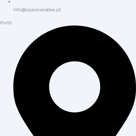
info@sppsicanalise.pt
Porto