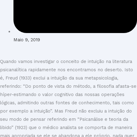
Maio 9, 2019
Quando vamos investigar o conceito de intuição na literatura
psicanalítica rapidamente nos encontramos no deserto. Isto
é, Freud (1933) exclui a intuição da sua metapsicologia,
referindo: “Do ponto de vista do método, a filosofia afasta-se
híper-estimando o valor cognitivo das nossas operações
lógicas, admitindo outras fontes de conhecimento, tais como
por exemplo a intuição”. Mas Freud não excluiu a intuição do
seu modo de pensar referindo em “Psicanálise e teoria da
libido” (1923) que o médico analista se comporta de maneira
mais apropriada se ele se abandona a ele próprio, nada quer