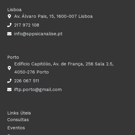
a
n
o
i
Lisboa
c
s
u
n
Av. Álvaro Pais, 15, 1600-007 Lisboa
217 972 108
e
t
t
k
info@sppsicanalise.pt
b
a
u
e
o
g
b
d
Porto
Edíficio Capitólio, Av. de França, 256 Sala 2.5,
o
r
e
i
4050-276 Porto
226 067 511
k
a
n
iftp.porto@gmail.com
m
Links Úteis
Consultas
Eventos