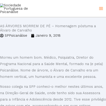
Skip
to
content
AS ÁRVORES MORREM DE PÉ – Homenagem póstuma a
Álvaro de Carvalho
SPPsicanálise
Janeiro 9, 2018
Morreu um homem bom. Médico, Psiquiatra, Diretor do
Programa Nacional para a Saúde Mental, formado na (e pela)
Psicanálise. Nome de árvore, o Álvaro de Carvalho era um
homem vertical, um humanista e uma excelente pessoa.
Nosso colega na SPP conheci-o melhor nestes últimos anos,
na Direção-Geral de Saúde, onde tenho sido sua Assessora
para a Infância e Adolescência desde 2012. Tive esse privilégio
de privar com ele, acompanhando-o nas suas rotinas,