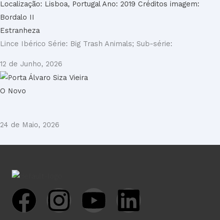
Estranheza
Lince Ibérico Série: Big Trash Animals; Sub-série:
12 de Junho, 2026
O Novo
24 de Maio, 2026
F
I
Y
L