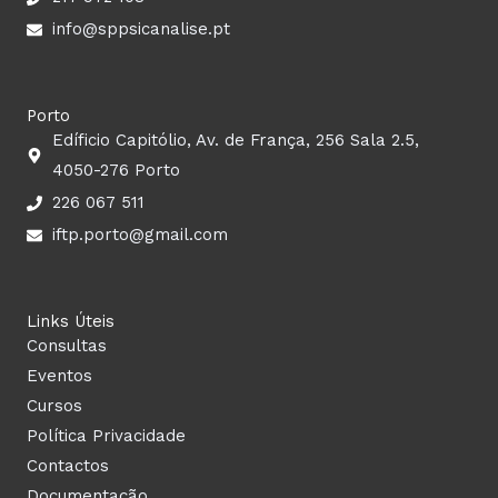
m
info@sppsicanalise.pt
Porto
Edíficio Capitólio, Av. de França, 256 Sala 2.5,
4050-276 Porto
226 067 511
iftp.porto@gmail.com
Links Úteis
Consultas
Eventos
Cursos
Política Privacidade
Contactos
Documentação