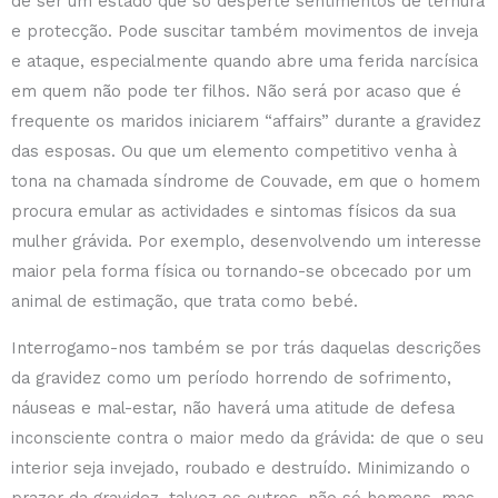
de ser um estado que só desperte sentimentos de ternura
e protecção. Pode suscitar também movimentos de inveja
e ataque, especialmente quando abre uma ferida narcísica
em quem não pode ter filhos. Não será por acaso que é
frequente os maridos iniciarem “affairs” durante a gravidez
das esposas. Ou que um elemento competitivo venha à
tona na chamada síndrome de Couvade, em que o homem
procura emular as actividades e sintomas físicos da sua
mulher grávida. Por exemplo, desenvolvendo um interesse
maior pela forma física ou tornando-se obcecado por um
animal de estimação, que trata como bebé.
Interrogamo-nos também se por trás daquelas descrições
da gravidez como um período horrendo de sofrimento,
náuseas e mal-estar, não haverá uma atitude de defesa
inconsciente contra o maior medo da grávida: de que o seu
interior seja invejado, roubado e destruído. Minimizando o
prazer da gravidez, talvez os outros, não só homens, mas