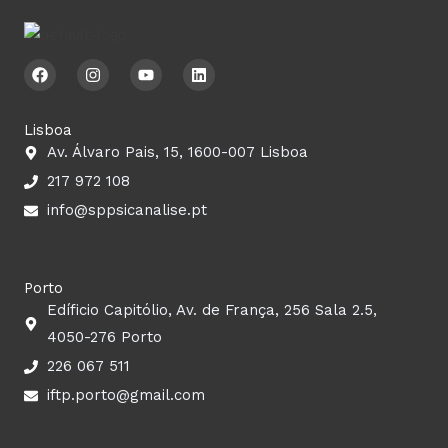
F
I
Y
L
a
n
o
i
c
s
u
n
e
t
t
k
b
a
u
e
Lisboa
o
g
b
d
Av. Álvaro Pais, 15, 1600-007 Lisboa
o
r
e
i
k
a
n
217 972 108
m
info@sppsicanalise.pt
Porto
Edíficio Capitólio, Av. de França, 256 Sala 2.5,
4050-276 Porto
226 067 511
iftp.porto@gmail.com