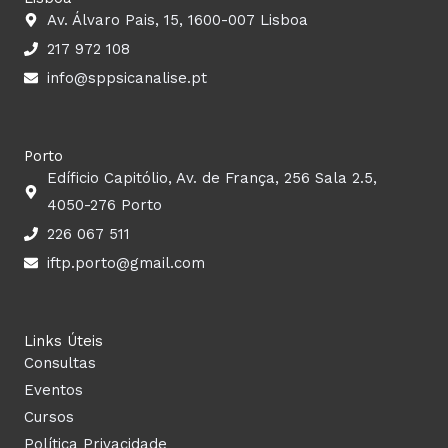
o
g
b
d
Av. Álvaro Pais, 15, 1600-007 Lisboa
o
r
e
i
k
a
n
217 972 108
m
info@sppsicanalise.pt
Porto
Edíficio Capitólio, Av. de França, 256 Sala 2.5,
4050-276 Porto
226 067 511
iftp.porto@gmail.com
Links Úteis
Consultas
Eventos
Cursos
Política Privacidade