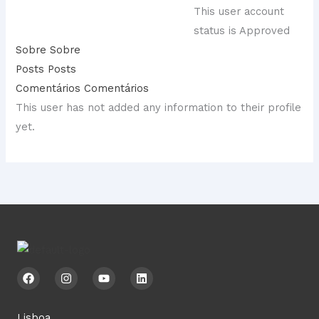
This user account
status is Approved
Sobre
Sobre
Posts
Posts
Comentários
Comentários
This user has not added any information to their profile
yet.
F
I
Y
L
a
n
o
i
c
s
u
n
e
t
t
k
b
a
u
e
Lisboa