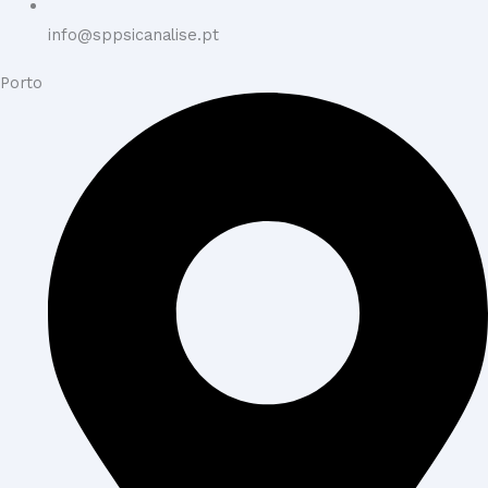
info@sppsicanalise.pt
Porto