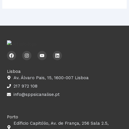
F
I
Y
L
a
n
o
i
c
s
u
n
e
t
t
k
b
a
u
e
Lisboa
o
g
b
d
Av. Álvaro Pais, 15, 1600-007 Lisboa
o
r
e
i
k
a
n
217 972 108
m
info@sppsicanalise.pt
Porto
Edíficio Capitólio, Av. de França, 256 Sala 2.5,