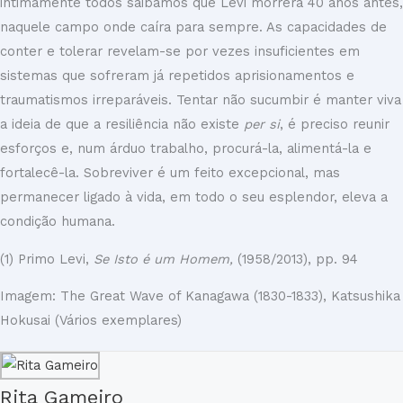
intimamente todos saibamos que Levi morrera 40 anos antes,
naquele campo onde caíra para sempre. As capacidades de
conter e tolerar revelam-se por vezes insuficientes em
sistemas que sofreram já repetidos aprisionamentos e
traumatismos irreparáveis. Tentar não sucumbir é manter viva
a ideia de que a resiliência não existe
per si
, é preciso reunir
esforços e, num árduo trabalho, procurá-la, alimentá-la e
fortalecê-la. Sobreviver é um feito excepcional, mas
permanecer ligado à vida, em todo o seu esplendor, eleva a
condição humana.
(1) Primo Levi,
Se Isto é um Homem,
(1958/2013), pp. 94
Imagem: The Great Wave of Kanagawa (1830-1833), Katsushika
Hokusai (Vários exemplares)
Rita Gameiro