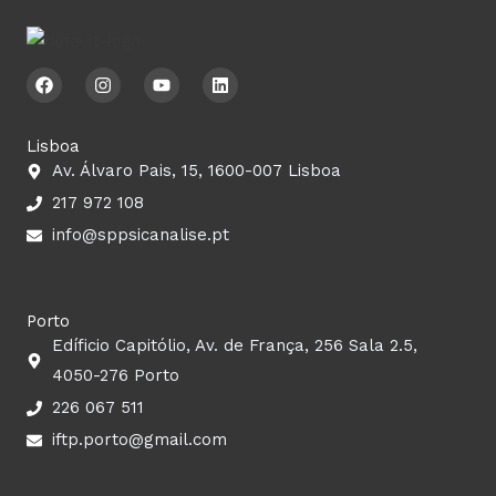
F
I
Y
L
a
n
o
i
c
s
u
n
e
t
t
k
b
a
u
e
Lisboa
o
g
b
d
Av. Álvaro Pais, 15, 1600-007 Lisboa
o
r
e
i
k
a
n
217 972 108
m
info@sppsicanalise.pt
Porto
Edíficio Capitólio, Av. de França, 256 Sala 2.5,
4050-276 Porto
226 067 511
iftp.porto@gmail.com