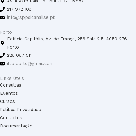
b
a
u
e
Av. Álvaro Pais, 15, 1600-007 Lisboa
o
g
b
d
217 972 108
o
r
e
i
info@sppsicanalise.pt
k
a
n
m
Porto
Edíficio Capitólio, Av. de França, 256 Sala 2.5, 4050-276
Porto
226 067 511
iftp.porto@gmail.com
Links Úteis
Consultas
Eventos
Cursos
Política Privacidade
Contactos
Documentação