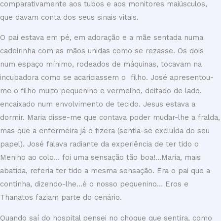
comparativamente aos tubos e aos monitores maiúsculos,
que davam conta dos seus sinais vitais.
O pai estava em pé, em adoração e a mãe sentada numa
cadeirinha com as mãos unidas como se rezasse. Os dois
num espaço mínimo, rodeados de máquinas, tocavam na
incubadora como se acariciassem o filho. José apresentou-
me o filho muito pequenino e vermelho, deitado de lado,
encaixado num envolvimento de tecido. Jesus estava a
dormir. Maria disse-me que contava poder mudar-lhe a fralda,
mas que a enfermeira já o fizera (sentia-se excluída do seu
papel). José falava radiante da experiência de ter tido o
Menino ao colo… foi uma sensação tão boa!…Maria, mais
abatida, referia ter tido a mesma sensação. Era o pai que a
continha, dizendo-lhe…é o nosso pequenino… Eros e
Thanatos faziam parte do cenário.
Quando saí do hospital pensei no choque que sentira, como