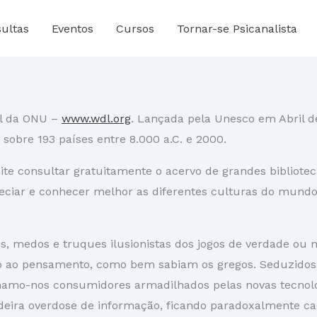
ultas
Eventos
Cursos
Tornar-se Psicanalista
al da ONU –
www.wdl.org
. Lançada pela Unesco em Abril d
s sobre 193 países entre 8.000 a.C. e 2000.
ite consultar gratuitamente o acervo de grandes bibliotec
ciar e conhecer melhor as diferentes culturas do mundo, 
medos e truques ilusionistas dos jogos de verdade ou men
 ao pensamento, como bem sabiam os gregos. Seduzidos 
o-nos consumidores armadilhados pelas novas tecnologias:
ra overdose de informação, ficando paradoxalmente cada