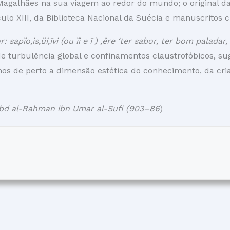
alhães na sua viagem ao redor do mundo; o original das 
ulo XIII, da Biblioteca Nacional da Suécia e manuscritos ci
: sapĭo,is,ŭi,īvi (ou ĭi e ī ) ,ĕre ‘ter sabor, ter bom palada
de turbulência global e confinamentos claustrofóbicos, 
amos de perto a dimensão estética do conhecimento, da cr
 Abd al-Rahman ibn Umar al-Sufi (903–86
)