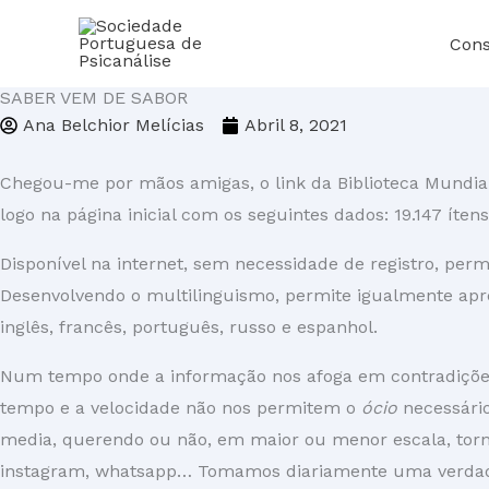
Skip
Cons
to
content
SABER VEM DE SABOR
Ana Belchior Melícias
Abril 8, 2021
Chegou-me por mãos amigas, o link da Biblioteca Mundi
logo na página inicial com os seguintes dados: 19.147 íten
Disponível na internet, sem necessidade de registro, perm
Desenvolvendo o multilinguismo, permite igualmente apre
inglês, francês, português, russo e espanhol.
Num tempo onde a informação nos afoga em contradições, 
tempo e a velocidade não nos permitem o
ócio
necessário
media, querendo ou não, em maior ou menor escala, tornam
instagram, whatsapp… Tomamos diariamente uma verdadei