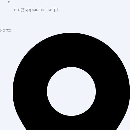
info@sppsicanalise.pt
Porto