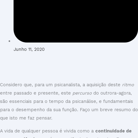
Junho 11, 2020
Considero que, para um psicanalista, a aquisição deste
ritmo
entre passado e presente, este
percurso
do outrora-agora,
são
essenciais para o tempo da psicanálise, e fundamentais
para o desempenho da sua função. Faço um breve resumo do
que isto me faz pensar.
A vida de qualquer pessoa é vivida como a
continuidade de