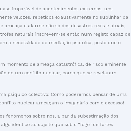
 quase imparável de acontecimentos extremos, uns
ente velozes, repetidos exaustivamente no sublinhar da
de ameaça e alarme não só dos desastres reais e atuais,
rofes naturais inscrevem-se então num registo capaz de
rem a necessidade de mediação psíquica, posto que o
 um momento de ameaça catastrófica, de risco eminente
losão de um conflito nuclear, como que se revelaram
ema psíquico colectivo: Como poderemos pensar de uma
 conflito nuclear ameaçam o imaginário com o excesso!
tes fenómenos sobre nós, a par da subestimação dos
algo idêntico ao sujeito que sob o “fogo” de fortes