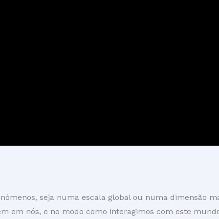
menos, seja numa escala global ou numa dimensão mais “
rcem em nós, e no modo como interagimos com este mund