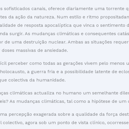
is sofisticados canais, oferece diariamente uma torrente
es da ação da natureza. Num estilo e ritmo propositadam
ualidade de resposta apocalíptica que vinca o sentimento 
a surgir. As mudanças climáticas e consequentes catást
or de uma destruição nuclear. Ambas as situações reque
r doses massivas de ansiedade.
ifícil perceber como todas as gerações vivem pelo menos
holocausto, a guerra fria e a possibilidade latente de ec
que colectiva da humanidade.
nças climáticas actualiza no humano um semelhante dil
veis? As mudanças climáticas, tal como a hipótese de um
 uma percepção exagerada sobre a qualidade da força des
colectivo, agora sob um ponto de vista clínico, ocorresse 