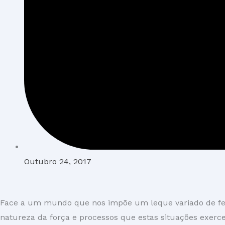
Outubro 24, 2017
Face a um mundo que nos impõe um leque variado de fenó
natureza da força e processos que estas situações exe