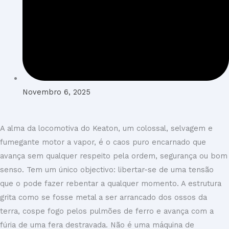
Novembro 6, 2025
A alma da locomotiva do Keaton, um colossal, selvagem e
fumegante motor a vapor, é o caos puro encarnado que
avança sem qualquer respeito pela ordem, segurança ou bom
senso. Tem um único objectivo: libertar-se de uma tensão
que o pode fazer rebentar a qualquer momento. A estrutura
grita como se fosse metal a ser arrancado dos ossos da
terra, cospe fogo pelos pulmões de ferro e avança com a
fúria de uma fera destravada. Não é uma máquina de