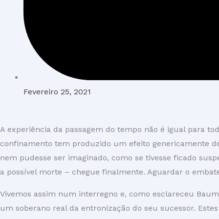
Fevereiro 25, 2021
A experiência da passagem do tempo não é igual para tod
confinamento tem produzido um efeito genericamente des
nem pudesse ser imaginado, como se tivesse ficado sus
a possível morte – chegue finalmente. Aguardar o embate
Vivemos assim num interregno e, como esclareceu Bauma
um soberano real da entronização do seu sucessor. Este