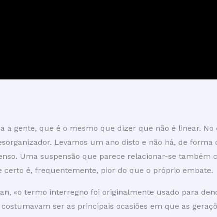
a a gente, que é o mesmo que dizer que não é linear. No 
organizador. Levamos um ano disto e não há, de forma cl
penso. Uma suspensão que parece relacionar-se também c
 certo é, frequentemente, pior do que o próprio embate.
n, «o termo interregno foi originalmente usado para de
s costumavam ser as principais ocasiões em que as geraç