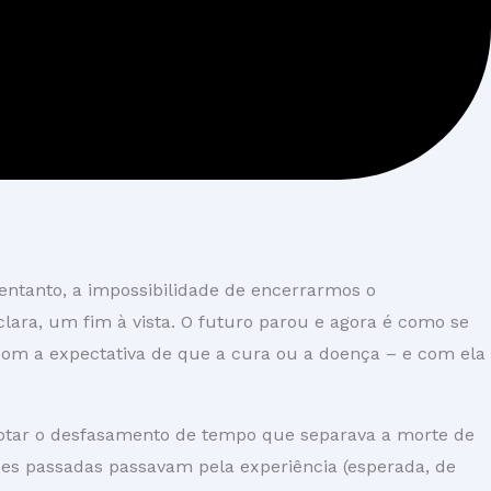
entanto, a impossibilidade de encerrarmos o
ara, um fim à vista. O futuro parou e agora é como se
om a expectativa de que a cura ou a doença – e com ela
notar o desfasamento de tempo que separava a morte de
ões passadas passavam pela experiência (esperada, de