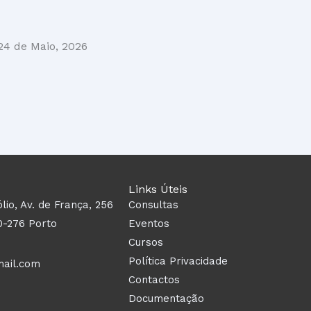
24 de Maio, 2026
Links Úteis
ólio, Av. de França, 256
Consultas
0-276 Porto
Eventos
Cursos
Política Privacidade
mail.com
Contactos
Documentação