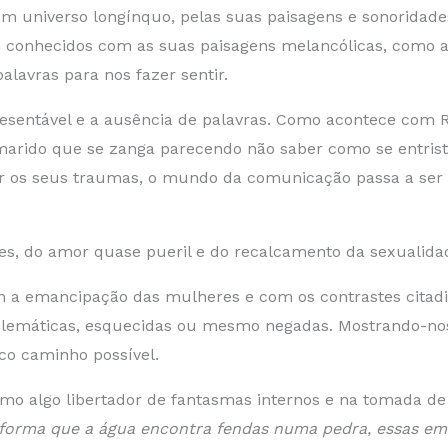
 um universo longínquo, pelas suas paisagens e sonoridade
conhecidos com as suas paisagens melancólicas, como a
lavras para nos fazer sentir.
resentável e a ausência de palavras. Como acontece co
O marido que se zanga parecendo não saber como se entri
 os seus traumas, o mundo da comunicação passa a ser p
es, do amor quase pueril e do recalcamento da sexualida
m a emancipação das mulheres e com os contrastes citad
blemáticas, esquecidas ou mesmo negadas. Mostrando-nos
co caminho possível.
como algo libertador de fantasmas internos e na tomada d
orma que a água encontra fendas numa pedra, essas emo