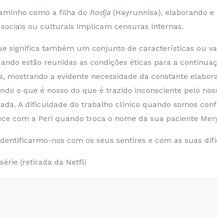
caminho como a filha do
hodja
(Hayrunnisa), elaborando e 
ociais ou culturais implicam censuras internas.
e significa também um conjunto de características ou v
quando estão reunidas as condições éticas para a continu
, mostrando a evidente necessidade da constante elabora
indo o que é nosso do que é trazido inconsciente pelo no
sada. A dificuldade do trabalho clínico quando somos co
tece com a Peri quando troca o nome da sua paciente Me
identificarmo-nos com os seus sentires e com as suas di
rie (retirada da Netfli