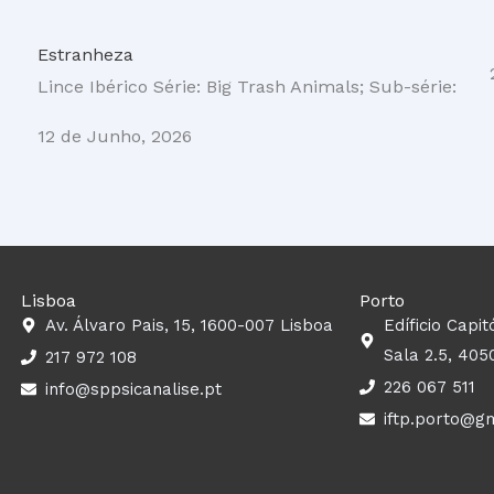
Estranheza
Lince Ibérico Série: Big Trash Animals; Sub-série:
12 de Junho, 2026
Lisboa
Porto
Av. Álvaro Pais, 15, 1600-007 Lisboa
Edíficio Capit
Sala 2.5, 405
217 972 108
226 067 511
info@sppsicanalise.pt
iftp.porto@g