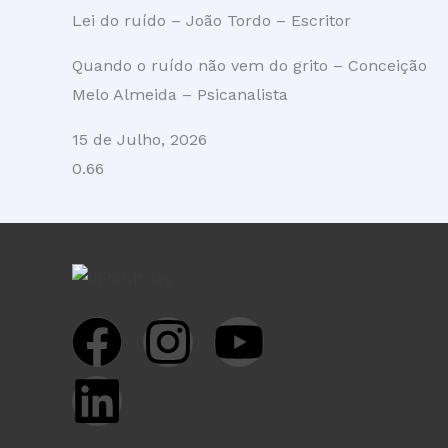
Lei do ruído – João Tordo – Escritor
Quando o ruído não vem do grito – Conceição
Melo Almeida – Psicanalista
15 de Julho, 2026
F
L
I
Y
a
i
n
o
c
n
s
u