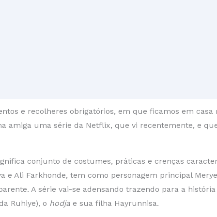
tos e recolheres obrigatórios, em que ficamos em casa r
ma amiga uma série da Netflix, que vi recentemente, e q
ignifica conjunto de costumes, práticas e crenças carac
 Oya e Ali Farkhonde, tem como personagem principal Me
rente. A série vai-se adensando trazendo para a história 
ada Ruhiye), o
hodja
e sua filha Hayrunnisa.