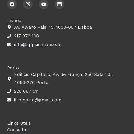
F
I
Y
L
a
n
o
i
c
s
u
n
e
t
t
k
b
a
u
e
Lisboa
o
g
b
d
Av. Álvaro Pais, 15, 1600-007 Lisboa
o
r
e
i
k
a
n
217 972 108
m
info@sppsicanalise.pt
Porto
Edíficio Capitólio, Av. de França, 256 Sala 2.5,
4050-276 Porto
226 067 511
iftp.porto@gmail.com
Links Úteis
Consultas