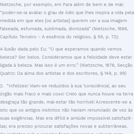
Nietzsche, por exemplo, em Para além de bem e de mal:
“poder-se-ia avaliar o grau de ódio que lhes inspira a vida pela
medida em que eles [os artistas] querem ver a sua imagem
falseada, esfumada, sublimada, divinizada” (Nietzsche, 1886,
Capítulo Terceiro – A essência do religioso, § 59, p. 72);
A ilusão dada pelo Eu: “O que esperamos quando vemos
beleza? Ser belos. Consideramos que a felicidade deve estar
ligada à beleza. Mas isso é um erro.” (Nietzsche, 1878, Secção
Quatro: Da alma dos artistas e dos escritores, § 149, p. 99)
2. “Infelizes! Viam-se reduzidos à sua ‘consciência’, ao seu
órgão mais fraco e mais coxo! Creio que nunca houve na terra
desgraça tão grande, mal-estar tão horrível! Acrescente-se a
isto que os antigos instintos não haviam renunciado de vez às
suas exigências. Mas era difícil e amiúde impossível satisfazê-
las; era preciso procurar satisfações novas e subterrâneas.